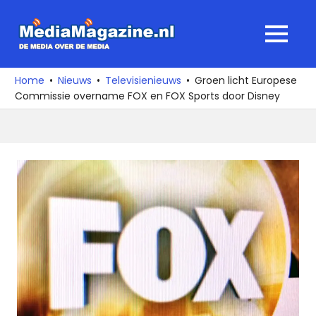
Ga
naar
MediaMagaz
MENU
de
De
inhoud
media
Home
Nieuws
Televisienieuws
Groen licht Europese
over
Commissie overname FOX en FOX Sports door Disney
de
media