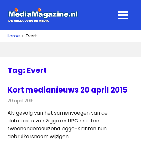
Ga
naar
MediaMagaz
MENU
de
De
inhoud
media
Home
Evert
over
de
media
Tag:
Evert
Kort medianieuws 20 april 2015
20 april 2015
Redactie
Andere media over de media
Als gevolg van het samenvoegen van de
databases van Ziggo en UPC moeten
tweehonderdduizend Ziggo-klanten hun
gebruikersnaam wijzigen.