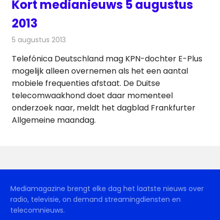
Kort medianieuws 5 augustus
2013
5 augustus 2013
Redactie
Andere media over de media
Telefónica Deutschland mag KPN-dochter E-Plus
mogelijk alleen overnemen als het een aantal
mobiele frequenties afstaat. De Duitse
telecomwaakhond doet daar momenteel
onderzoek naar, meldt het dagblad Frankfurter
Allgemeine maandag.
Mediamagazine brengt elke dag het laatste nieuws over
radio, televisie, on demand streamingdiensten en
telecomnieuws.