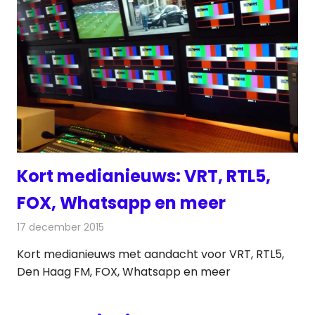
Kort medianieuws: VRT, RTL5,
FOX, Whatsapp en meer
17 december 2015
Redactie
Andere media over de media
,
Nieuws
Kort medianieuws met aandacht voor VRT, RTL5,
Den Haag FM, FOX, Whatsapp en meer