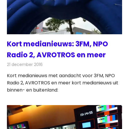
Kort medianieuws: 3FM, NPO
Radio 2, AVROTROS en meer
21 december 2016
Redactie
Andere media over de media
,
Nieuws
Kort medianieuws met aandacht voor 3FM, NPO
Radio 2, AVROTROS en meer kort medianieuws uit
binnen- en buitenland: