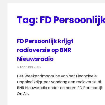
Tag:
FD Persoonlij
FD Persoonlijk krijgt
radioversie op BNR
Nieuwsradio
6 februari 2016
Redactie
Kranten
,
Nieuws
,
Radionieuws
Het Weekendmagazine van het Financieele
Dagblad krijgt per vandaag een radioversie bij
BNR Nieuwsradio onder de naam FD Persoonlijk
On Air.