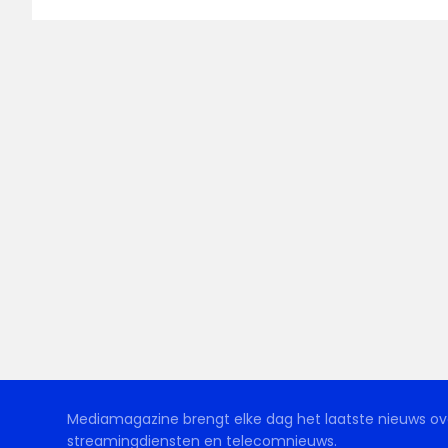
Mediamagazine brengt elke dag het laatste nieuws ove
streamingdiensten en telecomnieuws.