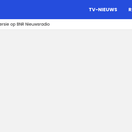
gazine.
TV-NIEUWS
R
oversie op BNR Nieuwsradio