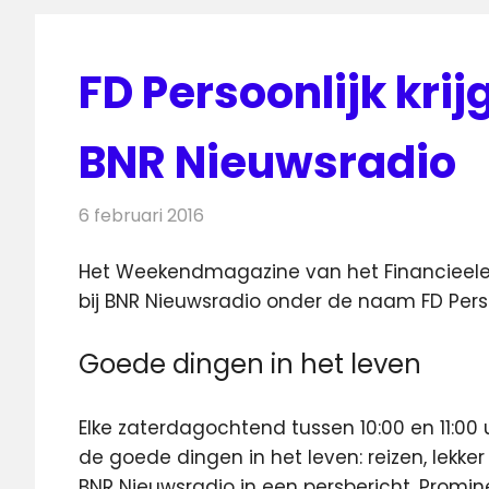
FD Persoonlijk krij
BNR Nieuwsradio
6 februari 2016
Redactie
Kranten
,
Nieuws
,
Radionieuws
Het Weekendmagazine van het Financieele 
bij BNR Nieuwsradio onder de naam FD Persoo
Goede dingen in het leven
Elke zaterdagochtend tussen 10:00 en 11:00
de goede dingen in het leven: reizen, lekke
BNR Nieuwsradio in een persbericht. Prominen