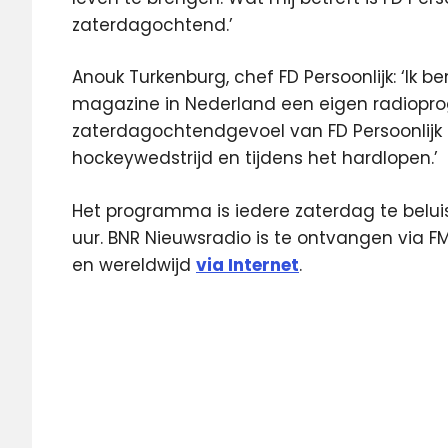
zaterdagochtend.’
Anouk Turkenburg, chef FD Persoonlijk: ‘Ik be
magazine in Nederland een eigen radioprog
zaterdagochtendgevoel van FD Persoonlijk n
hockeywedstrijd en tijdens het hardlopen.’
Het programma is iedere zaterdag te beluis
uur. BNR Nieuwsradio is te ontvangen via FM
en wereldwijd
via Internet
.
BNR
FD
FD
Persoonlijk
radioprogramma