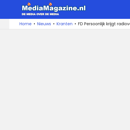
MediaMa
De
Ga
Home
Nieuws
Kranten
FD Persoonlijk krijgt radi
media
naar
over
de
de
inhoud
media