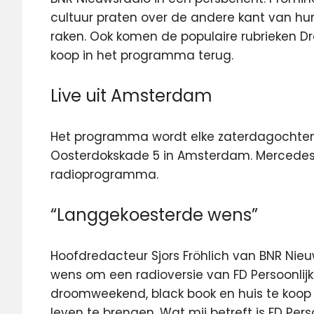
cultuur praten over de andere kant van hu
raken. Ook komen de populaire rubrieken D
koop in het programma terug.
Live uit Amsterdam
Het programma wordt elke zaterdagochten
Oosterdokskade 5 in Amsterdam. Mercedes-
radioprogramma.
“Langgekoesterde wens”
Hoofdredacteur Sjors Fröhlich van BNR Nieu
wens om een radioversie van FD Persoonlijk
droomweekend, black book en huis te koop z
leven te brengen. Wat mij betreft is FD Per