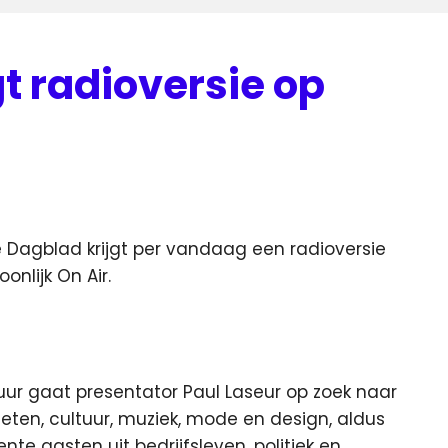
gt radioversie op
Dagblad krijgt per vandaag een radioversie
nlijk On Air.
 uur gaat presentator Paul Laseur op zoek naar
r eten, cultuur, muziek, mode en design, aldus
te gasten uit bedrijfsleven, politiek en