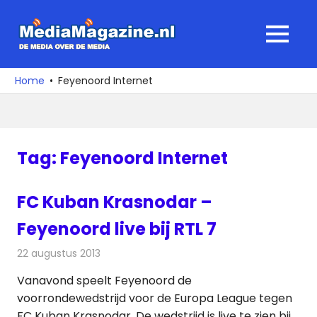
Ga
naar
MediaMagaz
MENU
de
De
inhoud
media
Home
Feyenoord Internet
over
de
media
Tag:
Feyenoord Internet
FC Kuban Krasnodar –
Feyenoord live bij RTL 7
22 augustus 2013
Redactie
Televisienieuws
Vanavond speelt Feyenoord de
voorrondewedstrijd voor de Europa League tegen
FC Kuban Krasnodar. De wedstrijd is live te zien bij