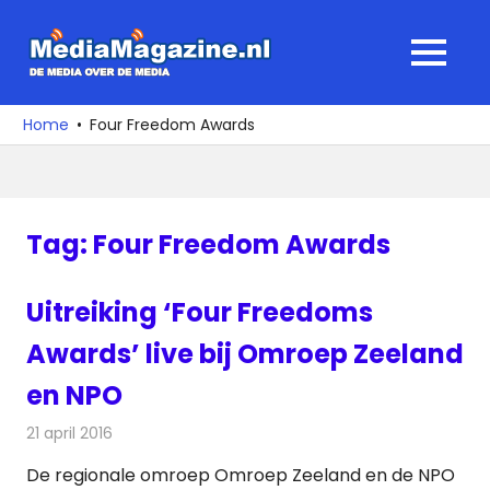
Ga
naar
MediaMagaz
MENU
de
De
inhoud
media
Home
Four Freedom Awards
over
de
media
Tag:
Four Freedom Awards
Uitreiking ‘Four Freedoms
Awards’ live bij Omroep Zeeland
en NPO
21 april 2016
Redactie
Nieuws
,
Radionieuws
,
Televisienieuws
De regionale omroep Omroep Zeeland en de NPO