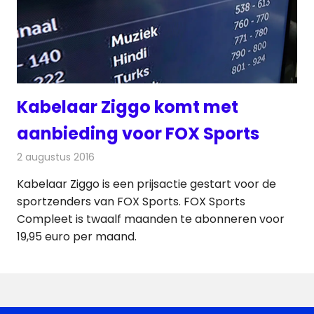
Kabelaar Ziggo komt met
aanbieding voor FOX Sports
2 augustus 2016
Redactie
Kabelzaken
,
Nieuws
,
Televisienieuws
Kabelaar Ziggo is een prijsactie gestart voor de
sportzenders van FOX Sports. FOX Sports
Compleet is twaalf maanden te abonneren voor
19,95 euro per maand.