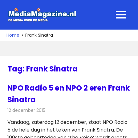
Ga
naar
MediaMagaz
MENU
de
De
inhoud
media
Home
Frank Sinatra
over
de
media
Tag:
Frank Sinatra
NPO Radio 5 en NPO 2 eren Frank
Sinatra
12 december 2015
Redactie
Nieuws
,
Radionieuws
Vandaag, zaterdag 12 december, staat NPO Radio
5 de hele dag in het teken van Frank Sinatra. De
100ste geboortedag van ‘The Voice’ wordt groots