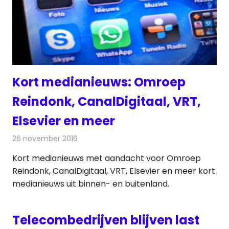
Kort medianieuws: Omroep
Reindonk, CanalDigitaal, VRT,
Elsevier en meer
26 november 2016
Redactie
Andere media over de media
,
Nieuws
Kort medianieuws met aandacht voor Omroep
Reindonk, CanalDigitaal, VRT, Elsevier en meer kort
medianieuws uit binnen- en buitenland.
Telecombedrijven blijven last