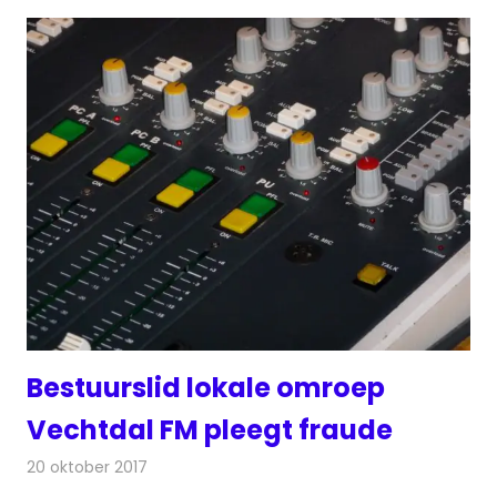
Bestuurslid lokale omroep
Vechtdal FM pleegt fraude
20 oktober 2017
Redactie
Nieuws