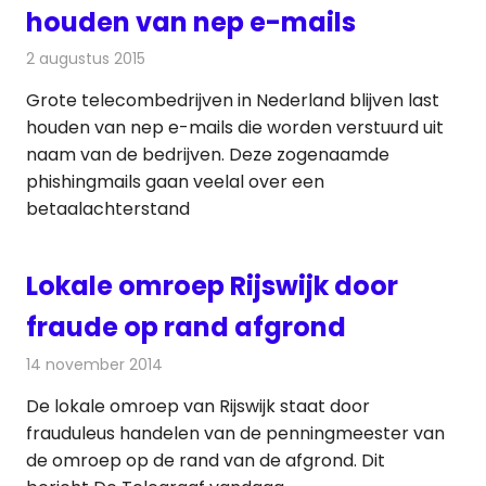
houden van nep e-mails
2 augustus 2015
Redactie
Internet
,
Kabelzaken
,
Nieuws
,
Telecom
Grote telecombedrijven in Nederland blijven last
houden van nep e-mails die worden verstuurd uit
naam van de bedrijven. Deze zogenaamde
phishingmails gaan veelal over een
betaalachterstand
Lokale omroep Rijswijk door
fraude op rand afgrond
14 november 2014
Redactie
Radionieuws
De lokale omroep van Rijswijk staat door
frauduleus handelen van de penningmeester van
de omroep op de rand van de afgrond. Dit