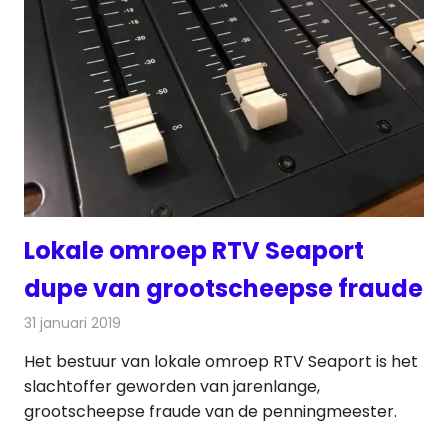
Lokale omroep RTV Seaport
dupe van grootscheepse fraude
31 januari 2019
Redactie
Radionieuws
Het bestuur van lokale omroep RTV Seaport is het
slachtoffer geworden van jarenlange,
grootscheepse fraude van de penningmeester.