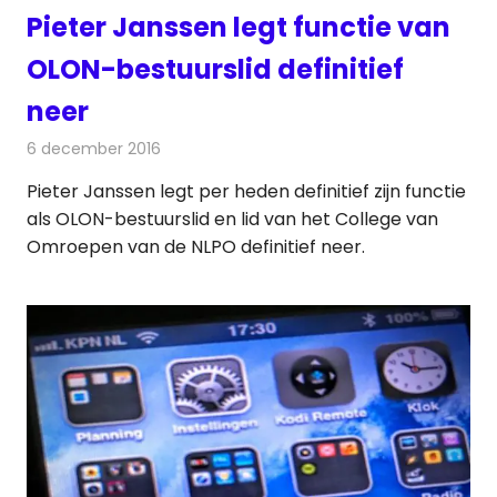
Pieter Janssen legt functie van
OLON-bestuurslid definitief
neer
6 december 2016
Redactie
Nieuws
,
Radionieuws
,
Televisienieuws
Pieter Janssen legt per heden definitief zijn functie
als OLON-bestuurslid en lid van het College van
Omroepen van de NLPO definitief neer.