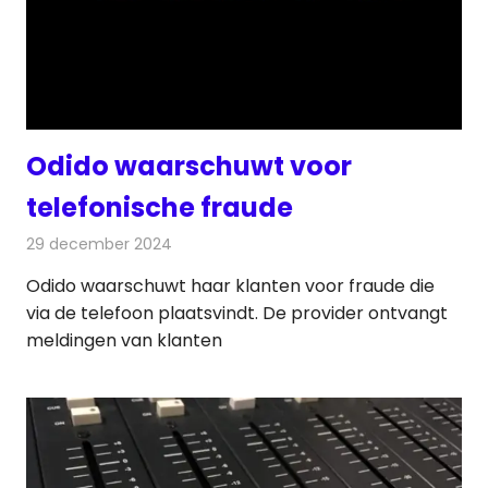
Odido waarschuwt voor
telefonische fraude
29 december 2024
Redactie
Televisienieuws
Odido waarschuwt haar klanten voor fraude die
via de telefoon plaatsvindt. De provider ontvangt
meldingen van klanten