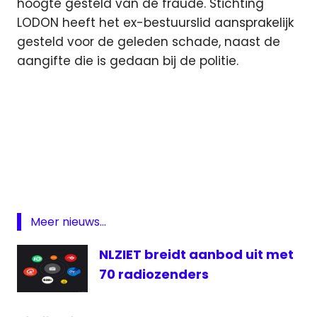
hoogte gesteld van de fraude. Stichting
LODON heeft het ex-bestuurslid aansprakelijk
gesteld voor de geleden schade, naast de
aangifte die is gedaan bij de politie.
fraude
lokale
omroep
Lokale
Omroep
Meer nieuws...
Dalfsen
Ommen en
NLZIET breidt aanbod uit met
Nieuwleusen
70 radiozenders
Radio
televisie