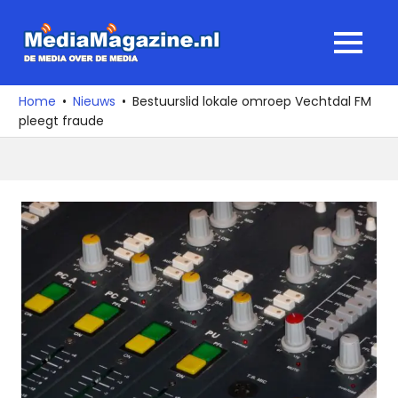
Ga
naar
MediaMagaz
MENU
de
De
inhoud
media
Home
Nieuws
Bestuurslid lokale omroep Vechtdal FM
over
pleegt fraude
de
media