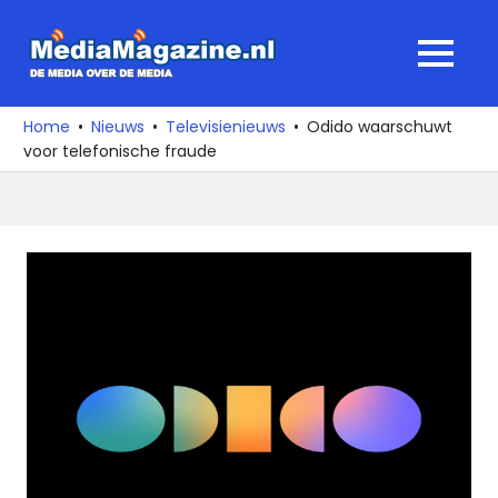
Ga
naar
MediaMagaz
MENU
de
De
inhoud
media
Home
Nieuws
Televisienieuws
Odido waarschuwt
over
voor telefonische fraude
de
media