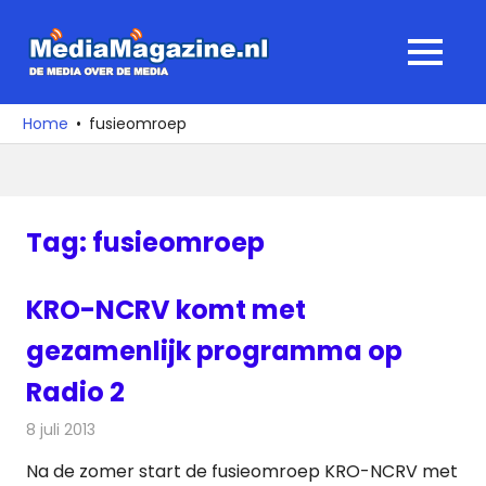
Ga
naar
MediaMagaz
MENU
de
De
inhoud
media
Home
fusieomroep
over
de
media
Tag:
fusieomroep
KRO-NCRV komt met
gezamenlijk programma op
Radio 2
8 juli 2013
Redactie
Radionieuws
Na de zomer start de fusieomroep KRO-NCRV met