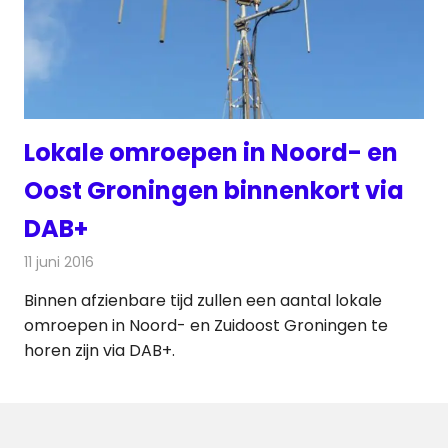
Lokale omroepen in Noord- en
Oost Groningen binnenkort via
DAB+
11 juni 2016
Redactie
Nieuws
,
Radionieuws
Binnen afzienbare tijd zullen een aantal lokale
omroepen in Noord- en Zuidoost Groningen te
horen zijn via DAB+.