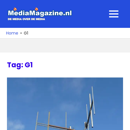
Ga
naar
MediaMagaz
MENU
de
De
inhoud
media
Home
G1
over
de
media
Tag:
G1