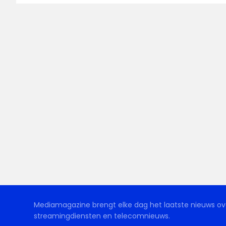
Mediamagazine brengt elke dag het laatste nieuws ove
streamingdiensten en telecomnieuws.