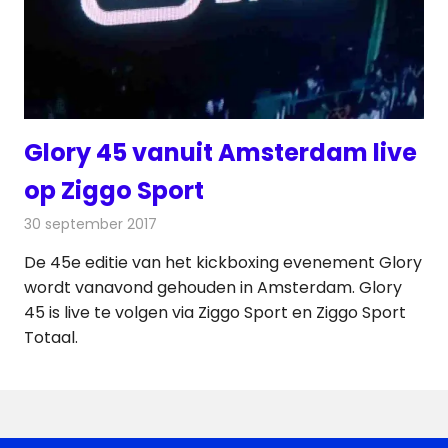
Glory 45 vanuit Amsterdam live
op Ziggo Sport
30 september 2017
Redactie
Nieuws
,
Televisienieuws
De 45e editie van het kickboxing evenement Glory
wordt vanavond gehouden in Amsterdam. Glory
45 is live te volgen via Ziggo Sport en Ziggo Sport
Totaal.