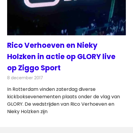
Rico Verhoeven en Nieky
Holzken in actie op GLORY live
op Ziggo Sport
8 december 2017
Redactie
Nieuws
,
Televisienieuws
In Rotterdam vinden zaterdag diverse
kickboksevenementen plaats onder de vlag van
GLORY. De wedstrijden van Rico Verhoeven en
Nieky Holzken zijn