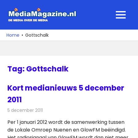
Ga
naar
MediaMagaz
MENU
de
De
inhoud
media
Home
Gottschalk
over
de
media
Tag:
Gottschalk
Kort medianieuws 5 december
2011
5 december 2011
Redactie
Andere media over de media
Per 1 januari 2012 wordt de samenwerking tussen
de Lokale Omroep Nuenen en GlowFM beëindigd.
Het radiosignaal van GlowFM wordt dan niet meer