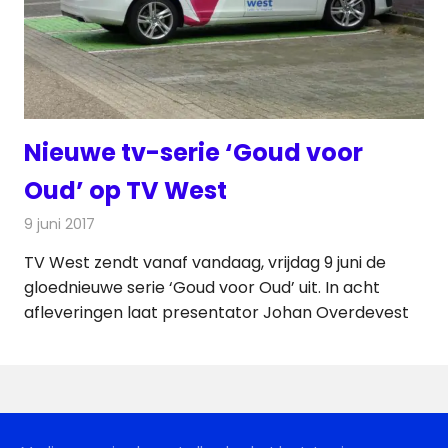
Nieuwe tv-serie ‘Goud voor
Oud’ op TV West
9 juni 2017
Redactie
Nieuws
,
Televisienieuws
TV West zendt vanaf vandaag, vrijdag 9 juni de
gloednieuwe serie ‘Goud voor Oud’ uit. In acht
afleveringen laat presentator Johan Overdevest