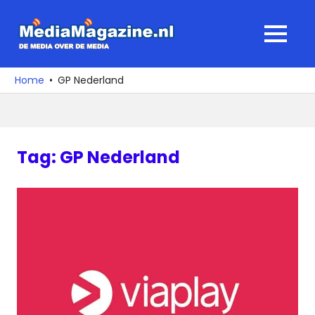
Ga
naar
MediaMagaz
MENU
de
De
inhoud
media
Home
GP Nederland
over
de
media
Tag:
GP Nederland