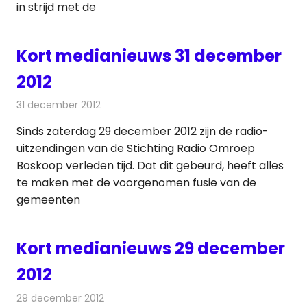
in strijd met de
Kort medianieuws 31 december
2012
31 december 2012
Redactie
Andere media over de media
Sinds zaterdag 29 december 2012 zijn de radio-
uitzendingen van de Stichting Radio Omroep
Boskoop verleden tijd. Dat dit gebeurd, heeft alles
te maken met de voorgenomen fusie van de
gemeenten
Kort medianieuws 29 december
2012
29 december 2012
Redactie
Andere media over de media