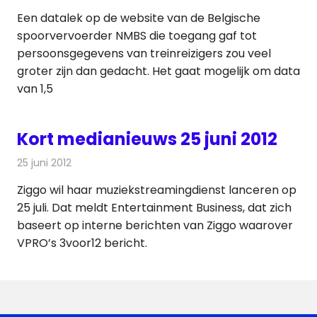
Een datalek op de website van de Belgische
spoorvervoerder NMBS die toegang gaf tot
persoonsgegevens van treinreizigers zou veel
groter zijn dan gedacht. Het gaat mogelijk om data
van 1,5
Kort medianieuws 25 juni 2012
25 juni 2012
Redactie
Andere media over de media
Ziggo wil haar muziekstreamingdienst lanceren op
25 juli. Dat meldt Entertainment Business, dat zich
baseert op interne berichten van Ziggo waarover
VPRO’s 3voor12 bericht.