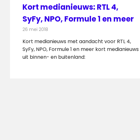
Kort medianieuws: RTL 4,
SyFy, NPO, Formule 1 en meer
26 mei 2018
Redactie
Andere media over de media
Kort medianieuws met aandacht voor RTL 4,
SyFy, NPO, Formule 1 en meer kort medianieuws
uit binnen- en buitenland: