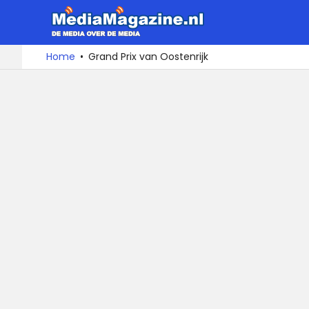
MediaMa
De
Ga
Home
Grand Prix van Oostenrijk
media
naar
over
de
de
inhoud
media