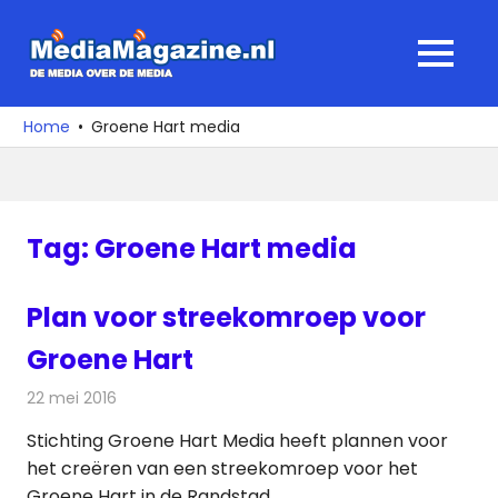
Ga
naar
MediaMagaz
MENU
de
De
inhoud
media
Home
Groene Hart media
over
de
media
Tag:
Groene Hart media
Plan voor streekomroep voor
Groene Hart
22 mei 2016
Redactie
Nieuws
,
Radionieuws
,
Televisienieuws
Stichting Groene Hart Media heeft plannen voor
het creëren van een streekomroep voor het
Groene Hart in de Randstad.