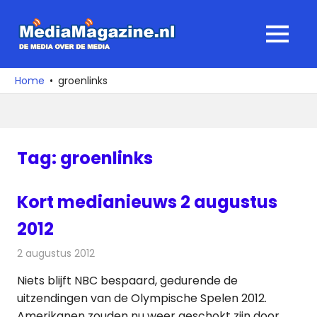
Ga
naar
MediaMagaz
MENU
de
De
inhoud
media
Home
groenlinks
over
de
media
Tag:
groenlinks
Kort medianieuws 2 augustus
2012
2 augustus 2012
Redactie
Andere media over de media
Niets blijft NBC bespaard, gedurende de
uitzendingen van de Olympische Spelen 2012.
Amerikanen zouden nu weer geschokt zijn door