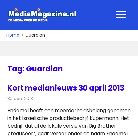
Ga
naar
MediaMagaz
MENU
de
De
inhoud
media
Home
Guardian
over
de
media
Tag:
Guardian
Kort medianieuws 30 april 2013
30 april 2013
Redactie
Andere media over de media
Endemol heeft een meerderheidsbelang genomen
in het Israëlische productiebedrijf Kupermann. Het
bedrijf, dat al de lokale versie van Big Brother
produceert, gaat verder onder de naam Endemol