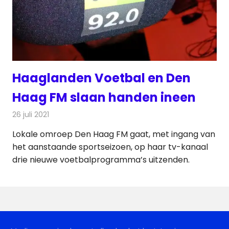
Haaglanden Voetbal en Den
Haag FM slaan handen ineen
26 juli 2021
Redactie
Televisienieuws
Lokale omroep Den Haag FM gaat, met ingang van
het aanstaande sportseizoen, op haar tv-kanaal
drie nieuwe voetbalprogramma’s uitzenden.