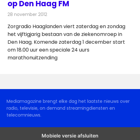
op Den Haag FM
28 november 2012
Redactie
Radionieuws
Zorgradio Haaglanden viert zaterdag en zondag
het vijftigjarig bestaan van de ziekenomroep in
Den Haag. Komende zaterdag 1 december start
om 18.00 uur een speciale 24 uurs
marathonuitzending
Mediamagazine brengt elke dag het laatste nieuws over
radio, televisie, on demand streamingdiensten en
telecomnieuws.
Mobiele versie afsluiten