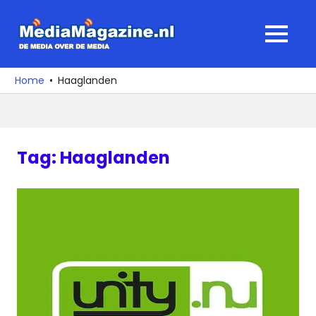
Ga
naar
MediaMagaz
MENU
de
De
inhoud
media
Home
Haaglanden
over
de
media
Tag:
Haaglanden