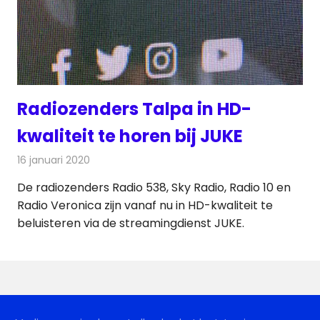
Radiozenders Talpa in HD-
kwaliteit te horen bij JUKE
16 januari 2020
Redactie
Radionieuws
De radiozenders Radio 538, Sky Radio, Radio 10 en
Radio Veronica zijn vanaf nu in HD-kwaliteit te
beluisteren via de streamingdienst JUKE.