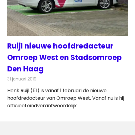
Ruijl nieuwe hoofdredacteur
Omroep West en Stadsomroep
Den Haag
31 januari 2019
Redactie
Radionieuws
Henk Ruijl (51) is vanaf 1 februari de nieuwe
hoofdredacteur van Omroep West. Vanaf nu is hij
officieel eindverantwoordelijk