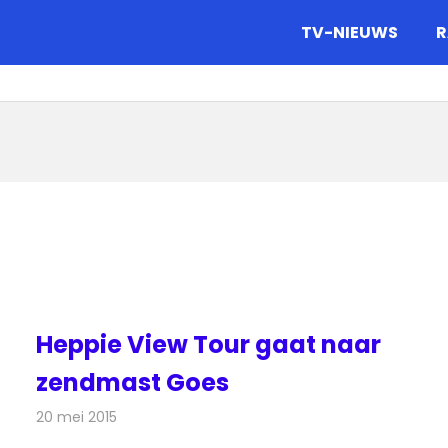
gazine.
TV-NIEUWS
R
Heppie View Tour gaat naar
zendmast Goes
20 mei 2015
Redactie
Radionieuws