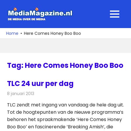
Ga
naar
MediaMagaz
MENU
de
De
inhoud
media
Home
Here Comes Honey Boo Boo
over
de
media
Tag:
Here Comes Honey Boo Boo
TLC 24 uur per dag
8 januari 2013
Redactie
Televisienieuws
TLC zendt met ingang van vandaag de hele dag uit.
Tot de hoogtepunten van de nieuwe programma’s
behoren het spraakmakende ‘Here Comes Honey
Boo Boo’ en fascinerende ‘Breaking Amish’, die