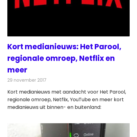
Kort medianieuws: Het Parool,
regionale omroep, Netflix en
meer
29 november 2017
Redactie
Andere media over de media
,
Nieuws
Kort medianieuws met aandacht voor Het Parool,
regionale omroep, Netflix, YouTube en meer kort
medianieuws uit binnen- en buitenland: