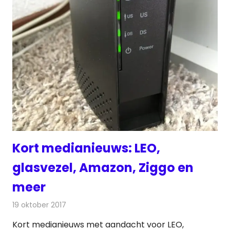
Kort medianieuws: LEO,
glasvezel, Amazon, Ziggo en
meer
19 oktober 2017
Redactie
Andere media over de media
,
Nieuws
Kort medianieuws met aandacht voor LEO,