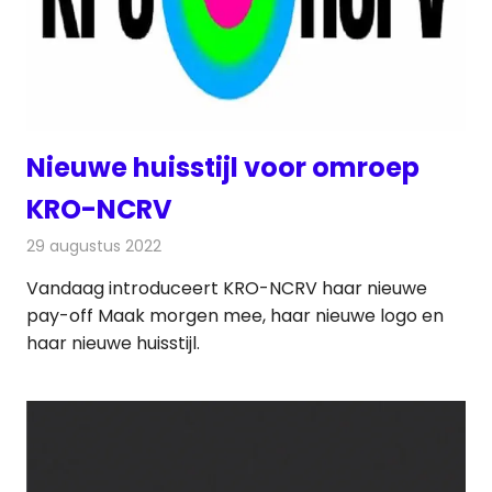
Nieuwe huisstijl voor omroep
KRO-NCRV
29 augustus 2022
Redactie
Televisienieuws
Vandaag introduceert KRO-NCRV haar nieuwe
pay-off Maak morgen mee, haar nieuwe logo en
haar nieuwe huisstijl.