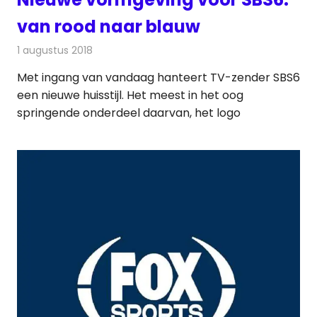
van rood naar blauw
1 augustus 2018
Redactie
Televisienieuws
Met ingang van vandaag hanteert TV-zender SBS6
een nieuwe huisstijl. Het meest in het oog
springende onderdeel daarvan, het logo