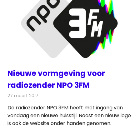
Nieuwe vormgeving voor
radiozender NPO 3FM
27 maart 2017
Redactie
Nieuws
,
Radionieuws
De radiozender NPO 3FM heeft met ingang van
vandaag een nieuwe huisstijl. Naast een nieuw logo
is ook de website onder handen genomen.