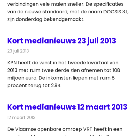
verbindingen vele malen sneller. De specificaties
van de nieuwe standaard, met de naam DOCSIS 3.1,
zijn donderdag bekendgemaakt.
Kort medianieuws 23 juli 2013
23 juli 2013
Redactie
Andere media over de media
KPN heeft de winst in het tweede kwartaal van
2013 met ruim twee derde zien afnemen tot 108
miljoen euro. De inkomsten liepen met ruim 8
procent terug tot 2,94
Kort medianieuws 12 maart 2013
12 maart 2013
Redactie
Andere media over de media
De Vlaamse openbare omroep VRT heeft in een