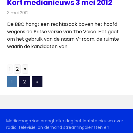
Kort medianieuws 3 mei 2012
3 mei 2012
Redactie
Andere media over de media
De BBC hangt een rechtszaak boven het hoofd
wegens de Britse versie van The Voice. Het gaat
om het gebruik van de naam V-room, de ruimte
waarin de kandidaten van
1
2
»
Berichten
Volgende
1
2
»
berichten
paginering
Mediamagazine brengt elke dag het laatste nieuws over
radio, televisie, on demand streamingdiensten en