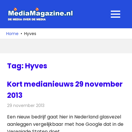
Ga
naar
MediaMagaz
MENU
de
De
inhoud
media
Home
Hyves
over
de
media
Tag:
Hyves
Kort medianieuws 29 november
2013
29 november 2013
Redactie
Andere media over de media
Een nieuw bedrijf gaat hier in Nederland glasvezel
aanleggen vergelijkbaar met hoe Google dat in de
Verenigde Staten doet