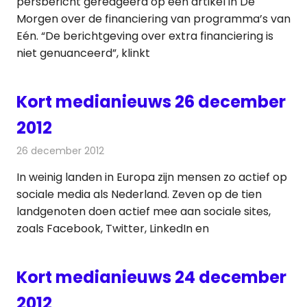
persbericht gereageerd op een artikel in De
Morgen over de financiering van programma’s van
Eén. “De berichtgeving over extra financiering is
niet genuanceerd”, klinkt
Kort medianieuws 26 december
2012
26 december 2012
Redactie
Andere media over de media
In weinig landen in Europa zijn mensen zo actief op
sociale media als Nederland. Zeven op de tien
landgenoten doen actief mee aan sociale sites,
zoals Facebook, Twitter, LinkedIn en
Kort medianieuws 24 december
2012