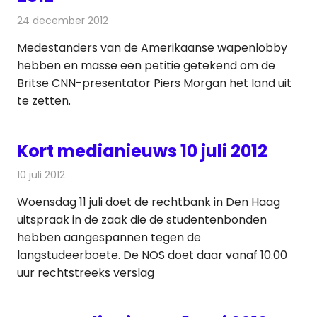
24 december 2012
Redactie
Andere media over de media
Medestanders van de Amerikaanse wapenlobby
hebben en masse een petitie getekend om de
Britse CNN-presentator Piers Morgan het land uit
te zetten.
Kort medianieuws 10 juli 2012
10 juli 2012
Redactie
Andere media over de media
Woensdag 11 juli doet de rechtbank in Den Haag
uitspraak in de zaak die de studentenbonden
hebben aangespannen tegen de
langstudeerboete. De NOS doet daar vanaf 10.00
uur rechtstreeks verslag