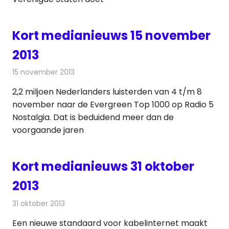
Kort medianieuws 15 november
2013
15 november 2013
Redactie
Andere media over de media
2,2 miljoen Nederlanders luisterden van 4 t/m 8
november naar de Evergreen Top 1000 op Radio 5
Nostalgia. Dat is beduidend meer dan de
voorgaande jaren
Kort medianieuws 31 oktober
2013
31 oktober 2013
Redactie
Andere media over de media
Een nieuwe standaard voor kabelinternet maakt