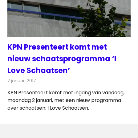
KPN Presenteert komt met
nieuw schaatsprogramma ‘I
Love Schaatsen’
2 januari 2017
Redactie
Nieuws
,
Televisienieuws
KPN Presenteert komt met ingang van vandaag,
maandag 2 januari, met een nieuw programma
over schaatsen: I Love Schaatsen.