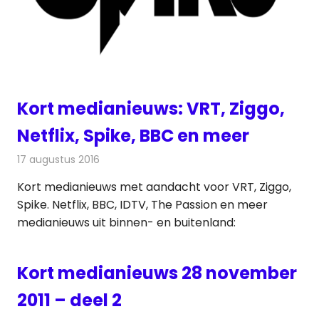
Kort medianieuws: VRT, Ziggo,
Netflix, Spike, BBC en meer
17 augustus 2016
Redactie
Andere media over de media
,
Nieuws
Kort medianieuws met aandacht voor VRT, Ziggo,
Spike. Netflix, BBC, IDTV, The Passion en meer
medianieuws uit binnen- en buitenland:
Kort medianieuws 28 november
2011 – deel 2