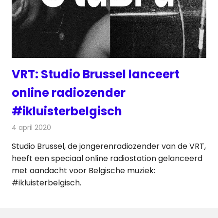
VRT: Studio Brussel lanceert
online radiozender
#ikluisterbelgisch
4 april 2020
Redactie
Radionieuws
Studio Brussel, de jongerenradiozender van de VRT,
heeft een speciaal online radiostation gelanceerd
met aandacht voor Belgische muziek:
#ikluisterbelgisch.