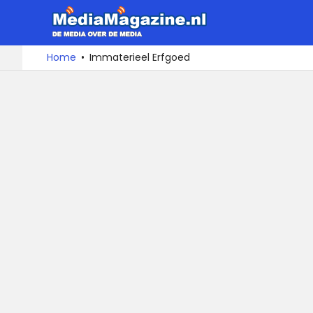
MediaMa
De
Ga
Home
Immaterieel Erfgoed
media
naar
over
de
de
inhoud
media