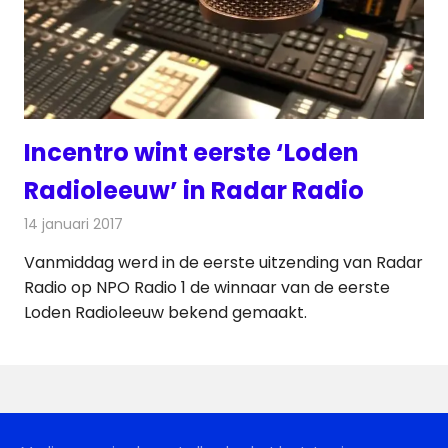
Incentro wint eerste ‘Loden
Radioleeuw’ in Radar Radio
14 januari 2017
Redactie
Nieuws
,
Radionieuws
Vanmiddag werd in de eerste uitzending van Radar
Radio op NPO Radio 1 de winnaar van de eerste
Loden Radioleeuw bekend gemaakt.