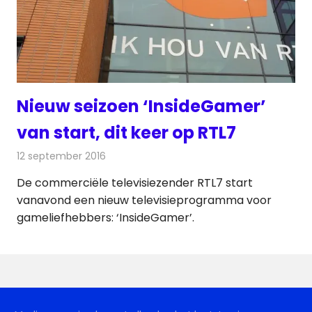
Nieuw seizoen ‘InsideGamer’
van start, dit keer op RTL7
12 september 2016
Redactie
Nieuws
,
Televisienieuws
De commerciële televisiezender RTL7 start
vanavond een nieuw televisieprogramma voor
gameliefhebbers: ‘InsideGamer’.