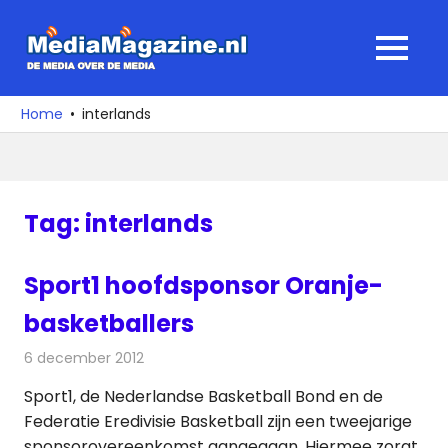
Ga
naar
MediaMagaz
MENU
de
De
inhoud
media
Home
interlands
over
de
media
Tag:
interlands
Sport1 hoofdsponsor Oranje-
basketballers
6 december 2012
Redactie
Televisienieuws
Sport1, de Nederlandse Basketball Bond en de
Federatie Eredivisie Basketball zijn een tweejarige
sponsorovereenkomst aangegaan. Hiermee zorgt