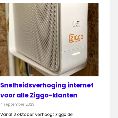
Snelheidsverhoging internet
voor alle Ziggo-klanten
4 september 2023
Redactie
Telecom
Vanaf 2 oktober verhoogt Ziggo de