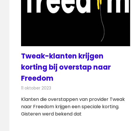
Tweak-klanten krijgen
korting bij overstap naar
Freedom
11 oktober 2023
Redactie
Telecom
Klanten die overstappen van provider Tweak
naar Freedom krijgen een speciale korting.
Gisteren werd bekend dat