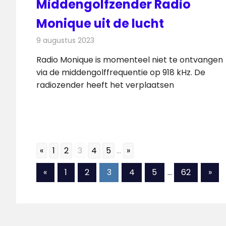
Middengolfzender Radio
Monique uit de lucht
9 augustus 2023
Redactie
Radionieuws
Radio Monique is momenteel niet te ontvangen
via de middengolffrequentie op 918 kHz. De
radiozender heeft het verplaatsen
«
1
2
3
4
5
...
»
Berichten
Vorige
Vol
«
1
2
3
4
5
…
62
»
berichten
beri
paginering