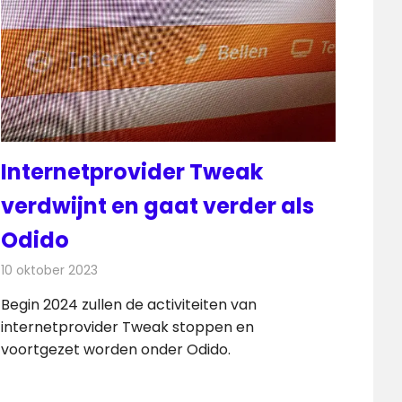
Internetprovider Tweak
verdwijnt en gaat verder als
Odido
10 oktober 2023
Redactie
Nieuws
,
Telecom
Begin 2024 zullen de activiteiten van
internetprovider Tweak stoppen en
voortgezet worden onder Odido.