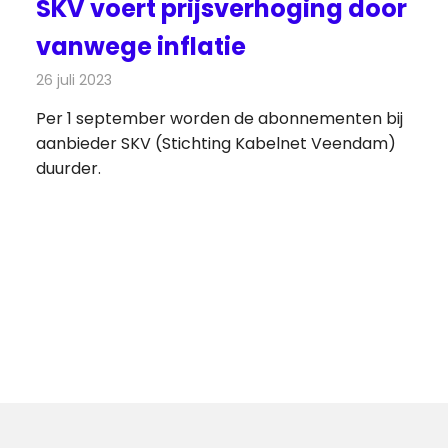
SKV voert prijsverhoging door
vanwege inflatie
26 juli 2023
Redactie
Televisienieuws
Per 1 september worden de abonnementen bij
aanbieder SKV (Stichting Kabelnet Veendam)
duurder.
gende
chten