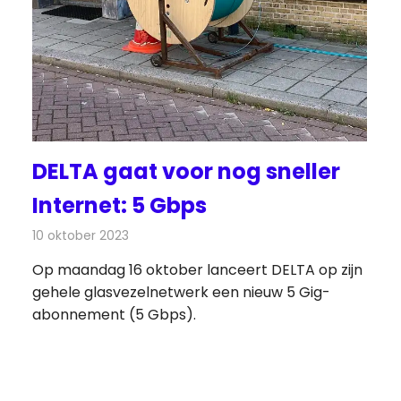
DELTA gaat voor nog sneller
Internet: 5 Gbps
10 oktober 2023
Redactie
Telecom
Op maandag 16 oktober lanceert DELTA op zijn
gehele glasvezelnetwerk een nieuw 5 Gig-
abonnement (5 Gbps).