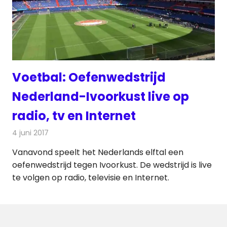
Voetbal: Oefenwedstrijd
Nederland-Ivoorkust live op
radio, tv en Internet
4 juni 2017
Redactie
Nieuws
,
Radionieuws
,
Televisienieuws
Vanavond speelt het Nederlands elftal een
oefenwedstrijd tegen Ivoorkust. De wedstrijd is live
te volgen op radio, televisie en Internet.