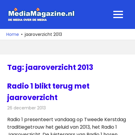
Ga
naar
MediaMagaz
MENU
de
De
inhoud
media
Home
jaaroverzicht 2013
over
de
media
Tag:
jaaroverzicht 2013
Radio 1 blikt terug met
jaaroverzicht
26 december 2013
Redactie
Radionieuws
Radio 1 presenteert vandaag op Tweede Kerstdag
traditiegetrouw het geluid van 2013, het Radio 1
Jaaroverzicht. De luisteraars van Radio 1 horen