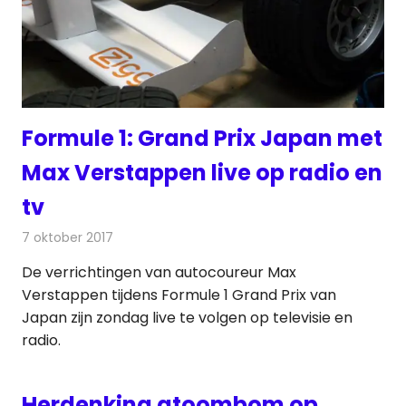
Formule 1: Grand Prix Japan met
Max Verstappen live op radio en
tv
7 oktober 2017
Redactie
Nieuws
,
Televisienieuws
De verrichtingen van autocoureur Max
Verstappen tijdens Formule 1 Grand Prix van
Japan zijn zondag live te volgen op televisie en
radio.
Herdenking atoombom op