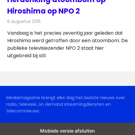
Hiroshima op NPO 2
6 augustus 2015
Redactie
Nieuws
,
Televisienieuws
Vandaag is het precies zeventig jaar geleden dat
Hiroshima werd getroffen door een atoombom. De
publieke televisiezender NPO 2 staat hier
uitgebreid bij stil.
Mediamagazine brengt elke dag het laatste nieuws over
radio, televisie, on demand streamingdiensten en
telecomnieuws.
Mobiele versie afsluiten