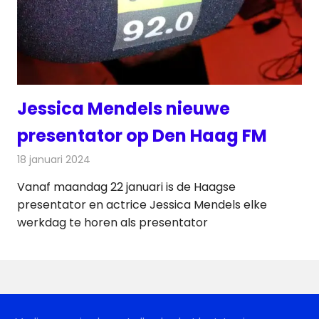
Jessica Mendels nieuwe
presentator op Den Haag FM
18 januari 2024
Redactie
Radionieuws
Vanaf maandag 22 januari is de Haagse
presentator en actrice Jessica Mendels elke
werkdag te horen als presentator