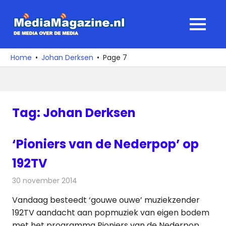
Ga
naar
MediaMagaz
MENU
de
De
inhoud
media
Home
Johan Derksen
Page 7
over
de
media
Tag:
Johan Derksen
‘Pioniers van de Nederpop’ op
192TV
30 november 2014
Redactie
Televisienieuws
Vandaag besteedt ‘gouwe ouwe’ muziekzender
192TV aandacht aan popmuziek van eigen bodem
met het programma Pioniers van de Nederpop.