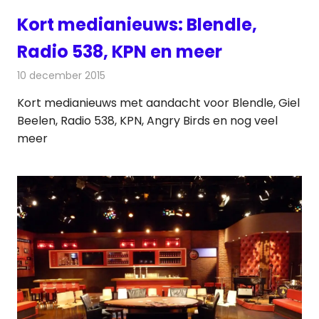
Kort medianieuws: Blendle,
Radio 538, KPN en meer
10 december 2015
Redactie
Andere media over de media
,
Nieuws
Kort medianieuws met aandacht voor Blendle, Giel
Beelen, Radio 538, KPN, Angry Birds en nog veel
meer