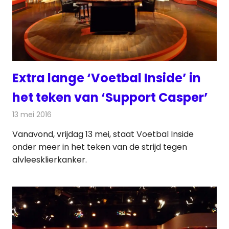
Extra lange ‘Voetbal Inside’ in
het teken van ‘Support Casper’
13 mei 2016
Redactie
Nieuws
,
Televisienieuws
Vanavond, vrijdag 13 mei, staat Voetbal Inside
onder meer in het teken van de strijd tegen
alvleesklierkanker.