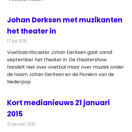
Johan Derksen met muzikanten
het theater in
17 juli 2015
Redactie
Nieuws
,
Televisienieuws
Voetbalcriticaster Johan Derksen gaat vanaf
september het theater in. De theatershow
handelt niet over voetbal maar over muziek onder
de naam Johan Derksen en de Pioniers van de
Nederpop.
Kort medianieuws 21 januari
2015
21 januari 2015
Redactie
Andere media over de media