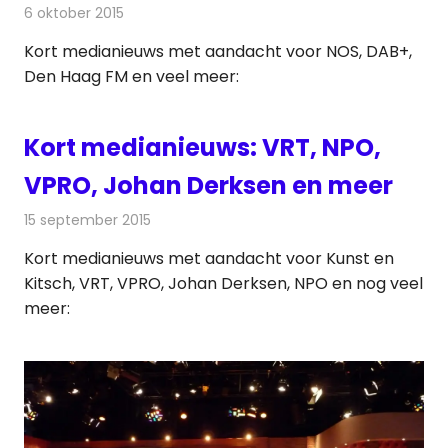
6 oktober 2015
Redactie
Andere media over de media
,
Nieuws
Kort medianieuws met aandacht voor NOS, DAB+,
Den Haag FM en veel meer:
Kort medianieuws: VRT, NPO,
VPRO, Johan Derksen en meer
15 september 2015
Redactie
Andere media over de media
,
Nieuws
Kort medianieuws met aandacht voor Kunst en
Kitsch, VRT, VPRO, Johan Derksen, NPO en nog veel
meer: