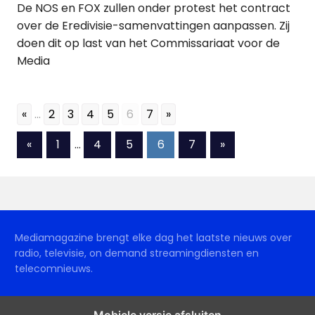
De NOS en FOX zullen onder protest het contract
over de Eredivisie-samenvattingen aanpassen. Zij
doen dit op last van het Commissariaat voor de
Media
«
...
2
3
4
5
6
7
»
Berichten
Vorige
Volgende
«
1
…
4
5
6
7
»
berichten
berichten
paginering
Mediamagazine brengt elke dag het laatste nieuws over
radio, televisie, on demand streamingdiensten en
telecomnieuws.
Mobiele versie afsluiten