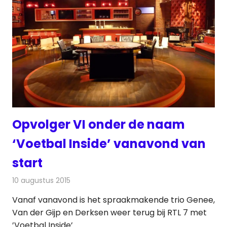
Opvolger VI onder de naam
‘Voetbal Inside’ vanavond van
start
10 augustus 2015
Redactie
Nieuws
,
Televisienieuws
Vanaf vanavond is het spraakmakende trio Genee,
Van der Gijp en Derksen weer terug bij RTL 7 met
’Voetbal Inside’.