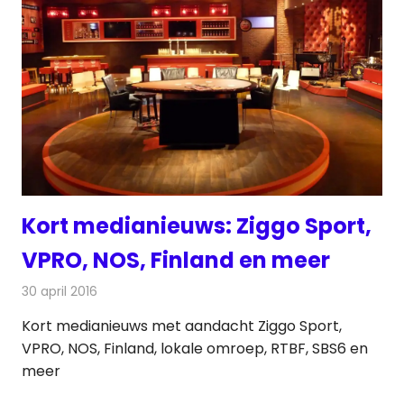
Kort medianieuws: Ziggo Sport,
VPRO, NOS, Finland en meer
30 april 2016
Redactie
Andere media over de media
,
Nieuws
Kort medianieuws met aandacht Ziggo Sport,
VPRO, NOS, Finland, lokale omroep, RTBF, SBS6 en
meer