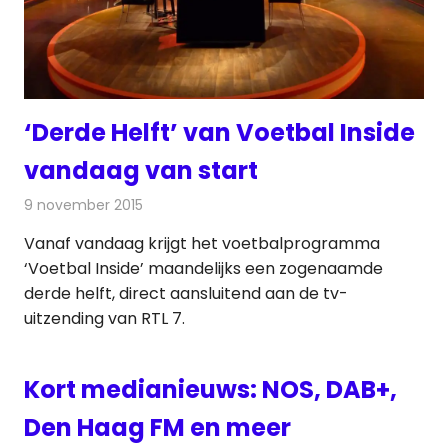
‘Derde Helft’ van Voetbal Inside
vandaag van start
9 november 2015
Redactie
Internet
,
Nieuws
,
Televisienieuws
Vanaf vandaag krijgt het voetbalprogramma
‘Voetbal Inside’ maandelijks een zogenaamde
derde helft, direct aansluitend aan de tv-
uitzending van RTL 7.
Kort medianieuws: NOS, DAB+,
Den Haag FM en meer