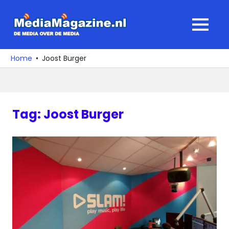
Ga
naar
MediaMagaz
MENU
de
De
inhoud
media
Home
Joost Burger
over
de
media
Tag:
Joost Burger